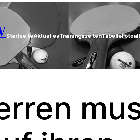
V
Startseite
Aktuelles
Trainingszeiten
Tabelle
Fotoa
Herren mu